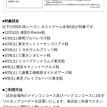
■対象試合
以下の2025-26シーズン ホストゲーム全9試合が対象です。
●12/21(日) 浦安D-Rocks戦
●1/10(土) 静岡ブルーレヴズ戦
●1/24(土) 東京サントリーサンゴリアス戦
●2/14(土) トヨタヴェルブリッツ戦
●2/28(土) 三重ホンダヒート戦
●3/21(土) リコーブラックラムズ東京戦
●4/4(土) 横浜キヤノンイーグルス戦
●4/25(土) 三菱重工相模原ダイナボアーズ戦
●5/9(土) 東芝ブレイブルーパス東京戦
■ご利用方法
・試合会場内のメインコンコース及びバックコンコースに2台ず
つスタンプコーナーを設置いたします。各試合ご自身でスタン
プカードに押印をお願いいたします。